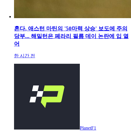
혼다, 애스턴 마틴의 '50마력 상승' 보도에 주의
당부... 해밀턴은 페라리 필름 데이 논란에 입 열
어
한 시간 전
PlanetF1