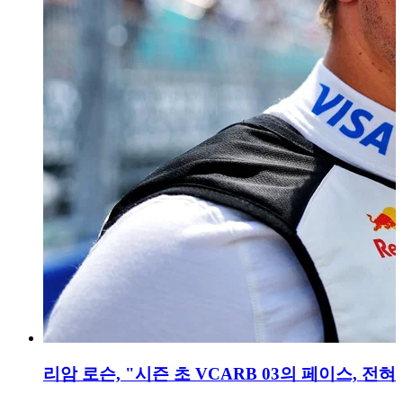
리암 로슨, "시즌 초 VCARB 03의 페이스, 전