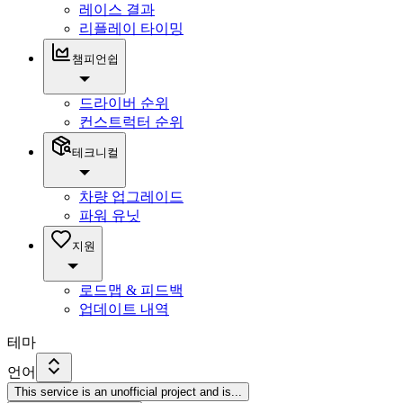
레이스 결과
리플레이 타이밍
챔피언쉽
드라이버 순위
컨스트럭터 순위
테크니컬
차량 업그레이드
파워 유닛
지원
로드맵 & 피드백
업데이트 내역
테마
언어
This service is an unofficial project and is
...