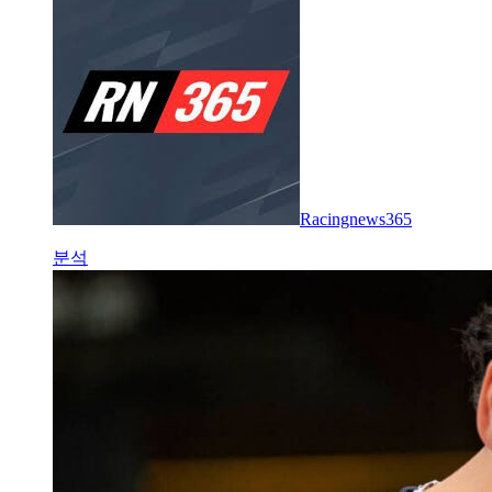
Racingnews365
분석