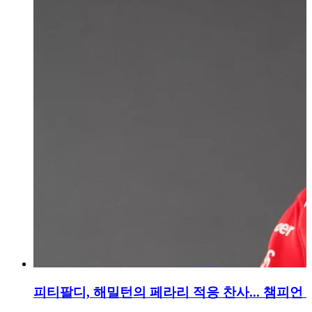
피티팔디, 해밀턴의 페라리 적응 찬사... 챔피언