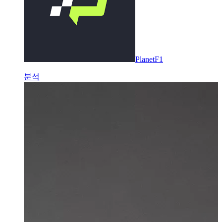
PlanetF1
분석