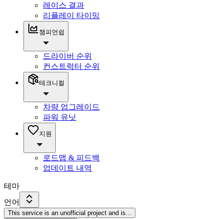
레이스 결과
리플레이 타이밍
챔피언쉽
드라이버 순위
컨스트럭터 순위
테크니컬
차량 업그레이드
파워 유닛
지원
로드맵 & 피드백
업데이트 내역
테마
언어
This service is an unofficial project and is
...