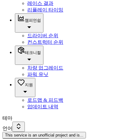
레이스 결과
리플레이 타이밍
챔피언쉽
드라이버 순위
컨스트럭터 순위
테크니컬
차량 업그레이드
파워 유닛
지원
로드맵 & 피드백
업데이트 내역
테마
언어
This service is an unofficial project and is
...