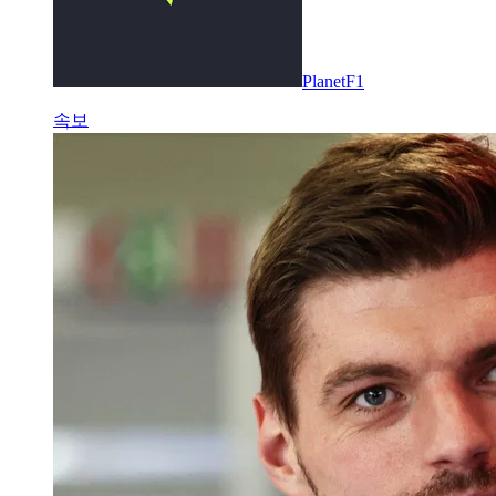
PlanetF1
속보