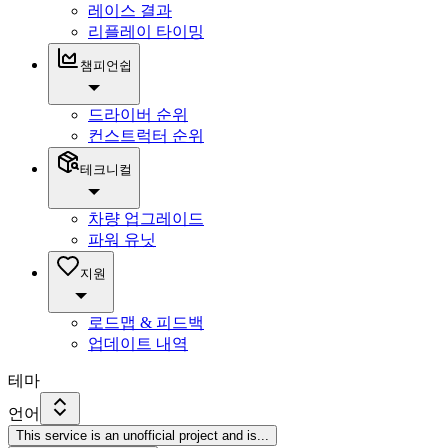
레이스 결과
리플레이 타이밍
챔피언쉽
드라이버 순위
컨스트럭터 순위
테크니컬
차량 업그레이드
파워 유닛
지원
로드맵 & 피드백
업데이트 내역
테마
언어
This service is an unofficial project and is
...