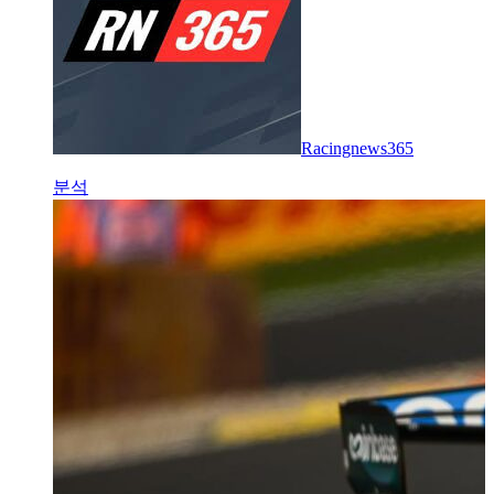
Racingnews365
분석