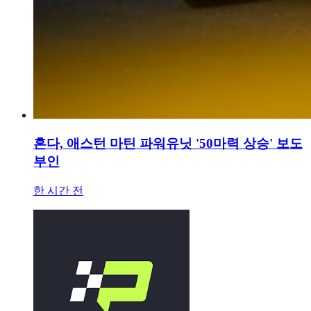
혼다, 애스턴 마틴 파워유닛 '50마력 상승' 보도
부인
한 시간 전