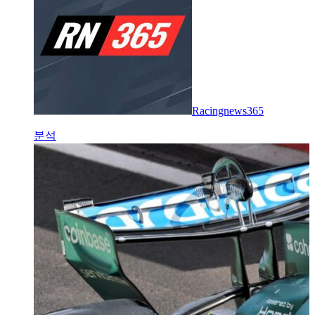
Racingnews365
분석