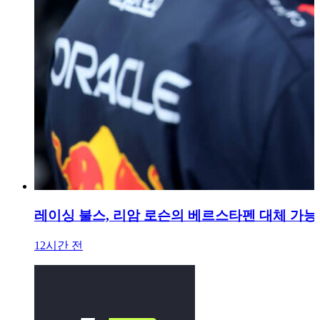
레이싱 불스, 리암 로슨의 베르스타펜 대체 가
12시간 전