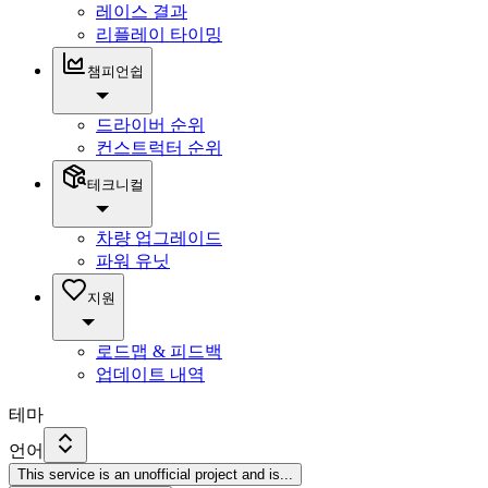
레이스 결과
리플레이 타이밍
챔피언쉽
드라이버 순위
컨스트럭터 순위
테크니컬
차량 업그레이드
파워 유닛
지원
로드맵 & 피드백
업데이트 내역
테마
언어
This service is an unofficial project and is
...