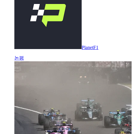
PlanetF1
논평