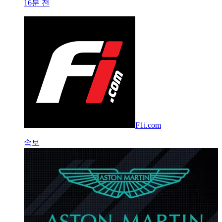
16분 전
F1i.com
속보