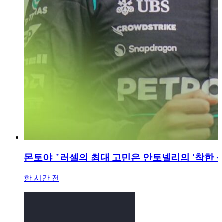
몬토야 "러셀의 최대 고민은 안토넬리의 '착한 성
한 시간 전