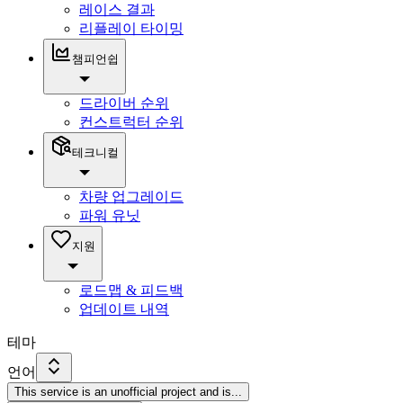
레이스 결과
리플레이 타이밍
챔피언쉽
드라이버 순위
컨스트럭터 순위
테크니컬
차량 업그레이드
파워 유닛
지원
로드맵 & 피드백
업데이트 내역
테마
언어
This service is an unofficial project and is
...