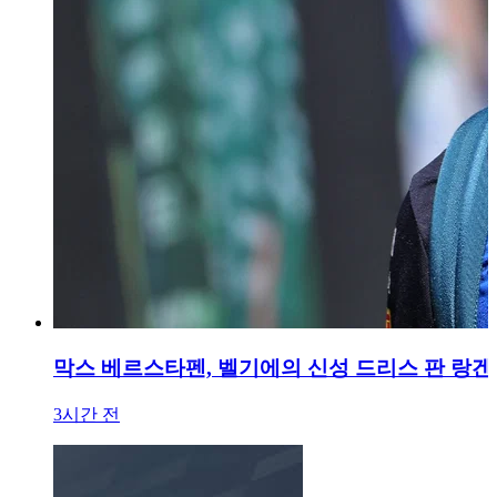
막스 베르스타펜, 벨기에의 신성 드리스 판 랑
3시간 전