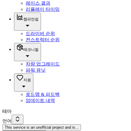
레이스 결과
리플레이 타이밍
챔피언쉽
드라이버 순위
컨스트럭터 순위
테크니컬
차량 업그레이드
파워 유닛
지원
로드맵 & 피드백
업데이트 내역
테마
언어
This service is an unofficial project and is
...