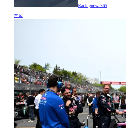
Racingnews365
분석