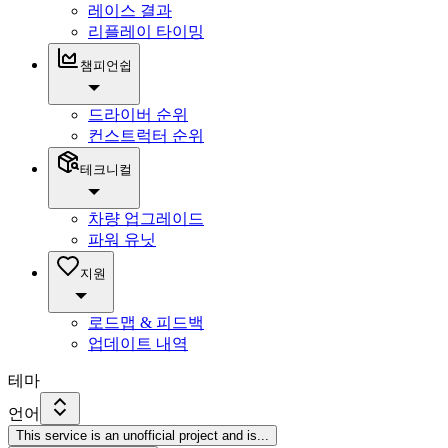
레이스 결과
리플레이 타이밍
챔피언쉽
드라이버 순위
컨스트럭터 순위
테크니컬
차량 업그레이드
파워 유닛
지원
로드맵 & 피드백
업데이트 내역
테마
언어
This service is an unofficial project and is
...