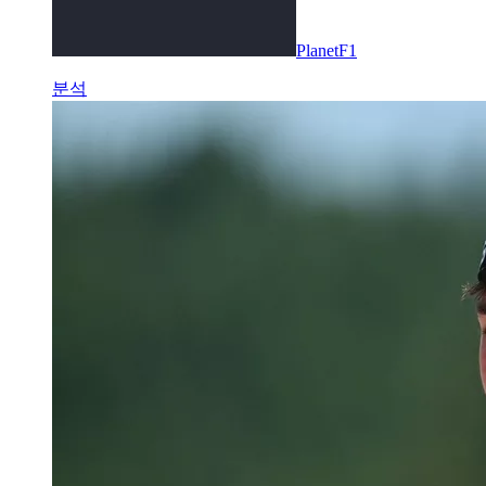
PlanetF1
분석