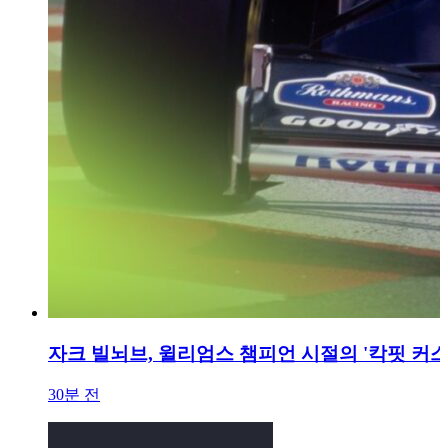
자크 빌뇌브, 윌리엄스 챔피언 시절의 '칵핏 커스
30분 전