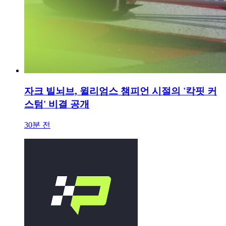
자크 빌뇌브, 윌리엄스 챔피언 시절의 '칵핏 커
스텀' 비결 공개
30분 전