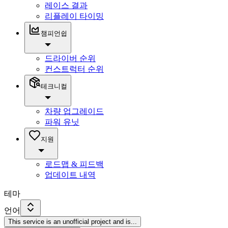
레이스 결과
리플레이 타이밍
챔피언쉽
드라이버 순위
컨스트럭터 순위
테크니컬
차량 업그레이드
파워 유닛
지원
로드맵 & 피드백
업데이트 내역
테마
언어
This service is an unofficial project and is
...