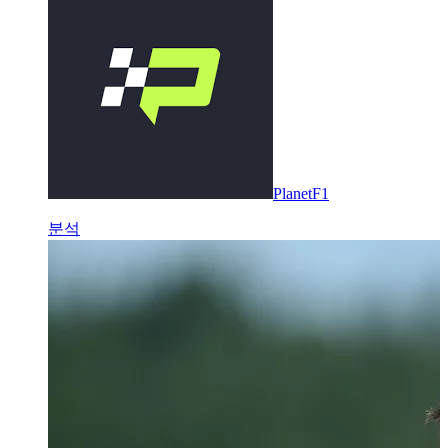
PlanetF1
분석