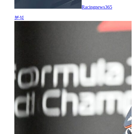
Racingnews365
분석