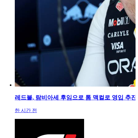
레드불, 람비아세 후임으로 톰 맥컬로 영입 추진
한 시간 전