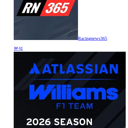
Racingnews365
분석