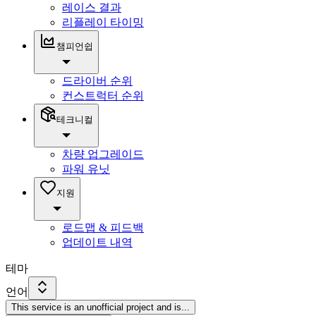
레이스 결과
리플레이 타이밍
챔피언쉽
드라이버 순위
컨스트럭터 순위
테크니컬
차량 업그레이드
파워 유닛
지원
로드맵 & 피드백
업데이트 내역
테마
언어
This service is an unofficial project and is
...