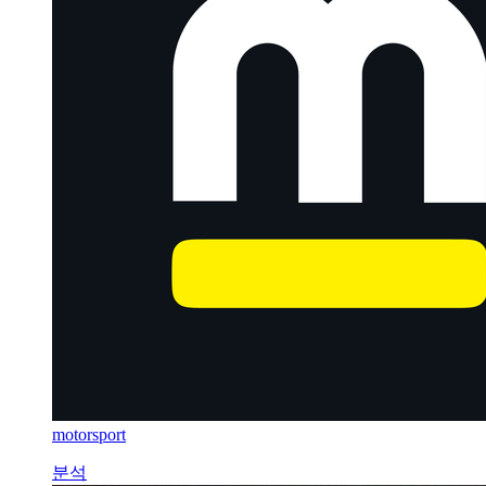
motorsport
분석