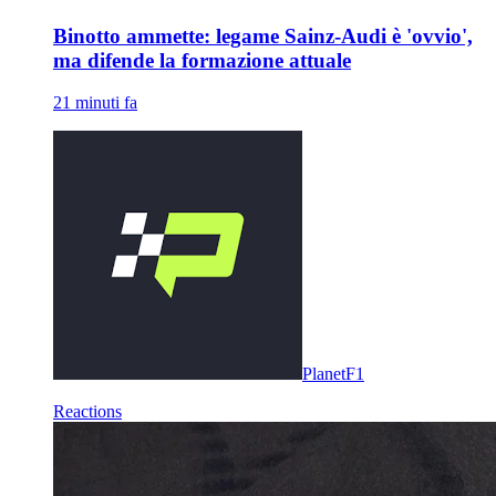
Binotto ammette: legame Sainz-Audi è 'ovvio',
ma difende la formazione attuale
21 minuti fa
PlanetF1
Reactions