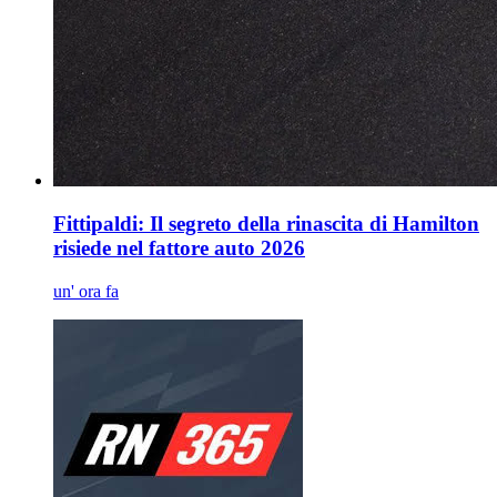
Fittipaldi: Il segreto della rinascita di Hamilton
risiede nel fattore auto 2026
un' ora fa