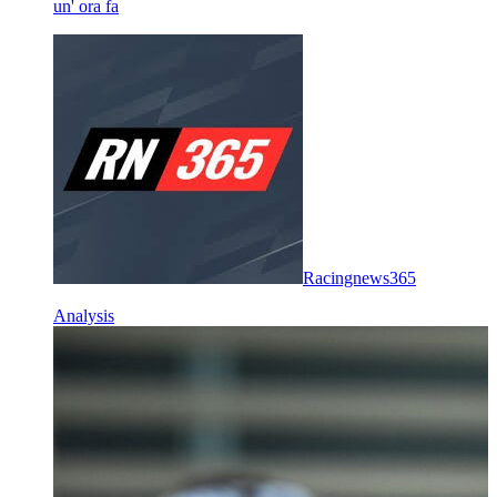
un' ora fa
Racingnews365
Analysis