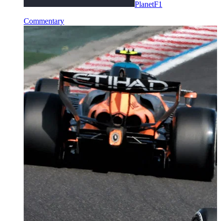
PlanetF1
Commentary