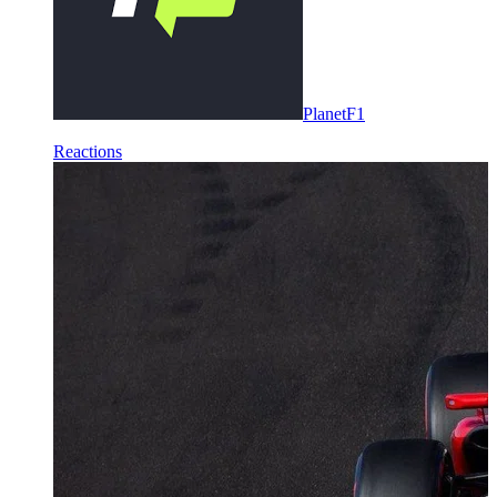
PlanetF1
Reactions