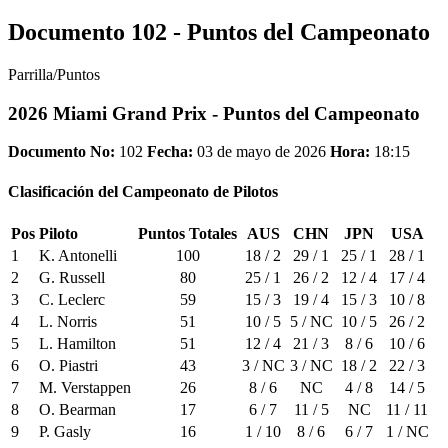
Documento 102 - Puntos del Campeonato
Parrilla/Puntos
2026 Miami Grand Prix - Puntos del Campeonato
Documento No:
102
Fecha:
03 de mayo de 2026
Hora:
18:15
Clasificación del Campeonato de Pilotos
Pos
Piloto
Puntos Totales
AUS
CHN
JPN
USA
1
K. Antonelli
100
18 / 2
29 / 1
25 / 1
28 / 1
2
G. Russell
80
25 / 1
26 / 2
12 / 4
17 / 4
3
C. Leclerc
59
15 / 3
19 / 4
15 / 3
10 / 8
4
L. Norris
51
10 / 5
5 / NC
10 / 5
26 / 2
5
L. Hamilton
51
12 / 4
21 / 3
8 / 6
10 / 6
6
O. Piastri
43
3 / NC
3 / NC
18 / 2
22 / 3
7
M. Verstappen
26
8 / 6
NC
4 / 8
14 / 5
8
O. Bearman
17
6 / 7
11 / 5
NC
11 / 11
9
P. Gasly
16
1 / 10
8 / 6
6 / 7
1 / NC