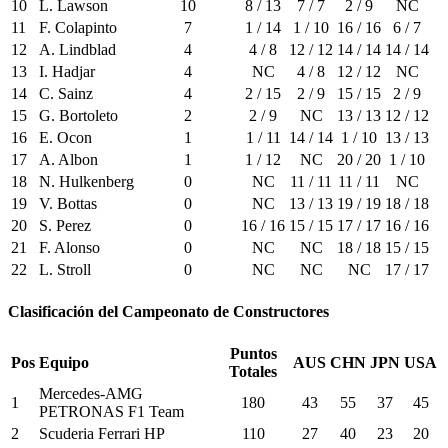
10
L. Lawson
10
8 / 13
7 / 7
2 / 9
NC
11
F. Colapinto
7
1 / 14
1 / 10
16 / 16
6 / 7
12
A. Lindblad
4
4 / 8
12 / 12
14 / 14
14 / 14
13
I. Hadjar
4
NC
4 / 8
12 / 12
NC
14
C. Sainz
4
2 / 15
2 / 9
15 / 15
2 / 9
15
G. Bortoleto
2
2 / 9
NC
13 / 13
12 / 12
16
E. Ocon
1
1 / 11
14 / 14
1 / 10
13 / 13
17
A. Albon
1
1 / 12
NC
20 / 20
1 / 10
18
N. Hulkenberg
0
NC
11 / 11
11 / 11
NC
19
V. Bottas
0
NC
13 / 13
19 / 19
18 / 18
20
S. Perez
0
16 / 16
15 / 15
17 / 17
16 / 16
21
F. Alonso
0
NC
NC
18 / 18
15 / 15
22
L. Stroll
0
NC
NC
NC
17 / 17
Clasificación del Campeonato de Constructores
Puntos
Pos
Equipo
AUS
CHN
JPN
USA
Totales
Mercedes-AMG
1
180
43
55
37
45
PETRONAS F1 Team
2
Scuderia Ferrari HP
110
27
40
23
20