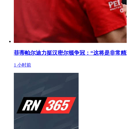
菲蒂帕尔迪力挺汉密尔顿争冠：“这将是非常精
1 小时前