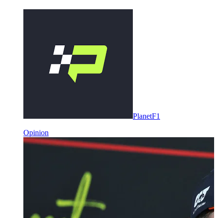
PlanetF1
Opinion