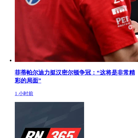
菲蒂帕尔迪力挺汉密尔顿争冠：“这将是非常精
彩的局面”
1 小时前