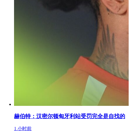
赫伯特：汉密尔顿匈牙利站受罚完全是自找的
1 小时前