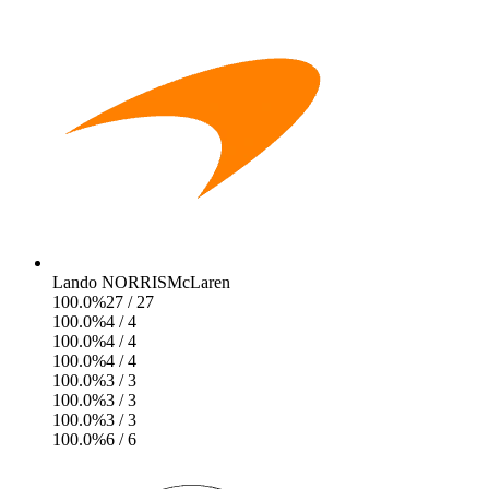
Lando NORRIS
McLaren
100.0
%
27
/
27
100.0
%
4
/
4
100.0
%
4
/
4
100.0
%
4
/
4
100.0
%
3
/
3
100.0
%
3
/
3
100.0
%
3
/
3
100.0
%
6
/
6