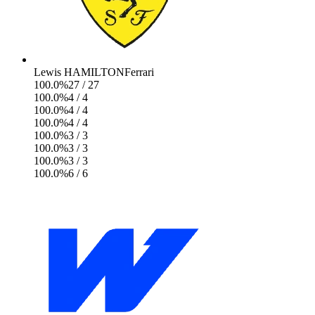
Lewis HAMILTON
Ferrari
100.0
%
27
/
27
100.0
%
4
/
4
100.0
%
4
/
4
100.0
%
4
/
4
100.0
%
3
/
3
100.0
%
3
/
3
100.0
%
3
/
3
100.0
%
6
/
6