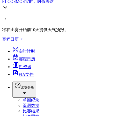
F1 COSMOS
实时计时仪表盘
将在比赛开始前10天提供天气预报。
赛程日历
实时计时
赛程日历
F1资讯
FIA文件
比赛分析
单圈纪录
遥测数据
比赛结果