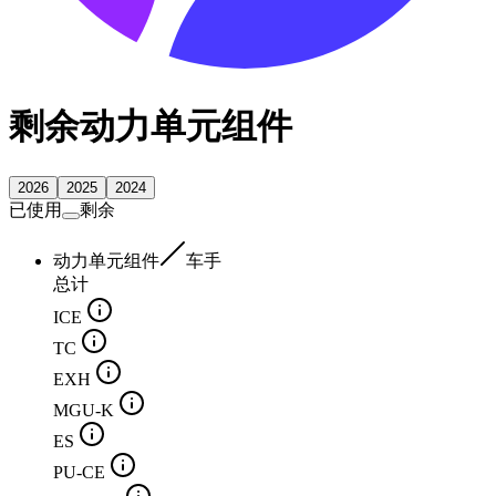
剩余动力单元组件
2026
2025
2024
已使用
剩余
动力单元组件
车手
总计
ICE
TC
EXH
MGU-K
ES
PU-CE