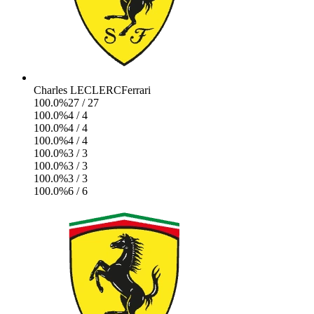
Charles LECLERC
Ferrari
100.0
%
27
/
27
100.0
%
4
/
4
100.0
%
4
/
4
100.0
%
4
/
4
100.0
%
3
/
3
100.0
%
3
/
3
100.0
%
3
/
3
100.0
%
6
/
6