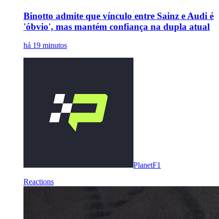
Binotto admite que vínculo entre Sainz e Audi é
'óbvio', mas mantém confiança na dupla atual
há 19 minutos
PlanetF1
Reactions