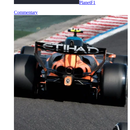
PlanetF1
Commentary