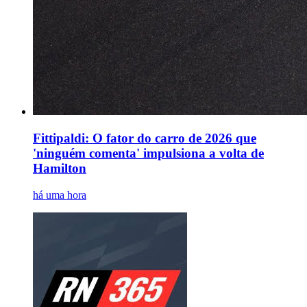
Fittipaldi: O fator do carro de 2026 que
'ninguém comenta' impulsiona a volta de
Hamilton
há uma hora