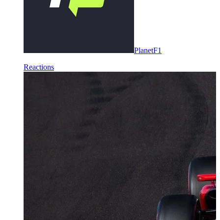
PlanetF1
Reactions