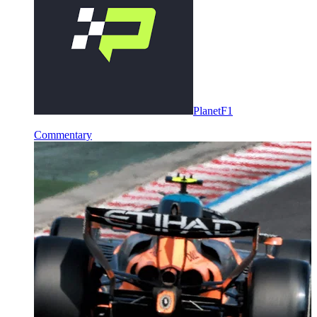
PlanetF1
Commentary