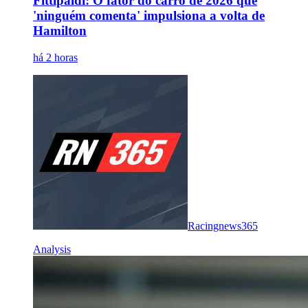
Fittipaldi: O fator do carro de 2026 que
'ninguém comenta' impulsiona a volta de
Hamilton
há 2 horas
Racingnews365
Analysis