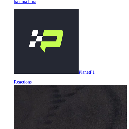
há uma hora
PlanetF1
Reactions