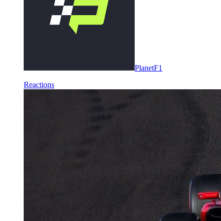
PlanetF1
Reactions