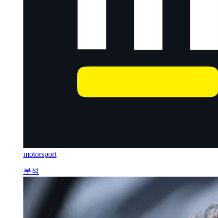
motorsport
분석