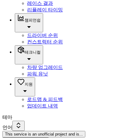
레이스 결과
리플레이 타이밍
챔피언쉽
드라이버 순위
컨스트럭터 순위
테크니컬
차량 업그레이드
파워 유닛
지원
로드맵 & 피드백
업데이트 내역
테마
언어
This service is an unofficial project and is
...