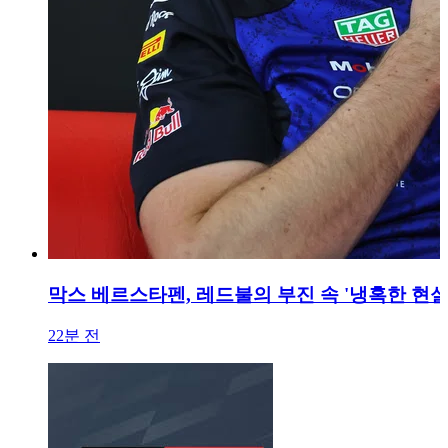
막스 베르스타펜, 레드불의 부진 속 '냉혹한 현실
22분 전