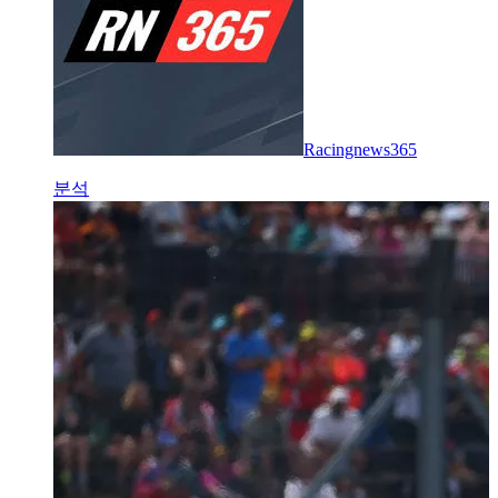
Racingnews365
분석