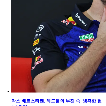
막스 베르스타펜, 레드불의 부진 속 '냉혹한 현