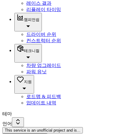
레이스 결과
리플레이 타이밍
챔피언쉽
드라이버 순위
컨스트럭터 순위
테크니컬
차량 업그레이드
파워 유닛
지원
로드맵 & 피드백
업데이트 내역
테마
언어
This service is an unofficial project and is
...