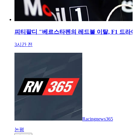
피티팔디 "베르스타펜의 레드불 이탈, F1 드라이
3시간 전
Racingnews365
논평