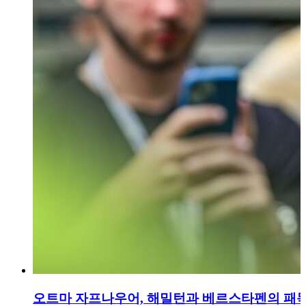
오트마 자프나우어, 해밀턴과 베르스타펜의 패독