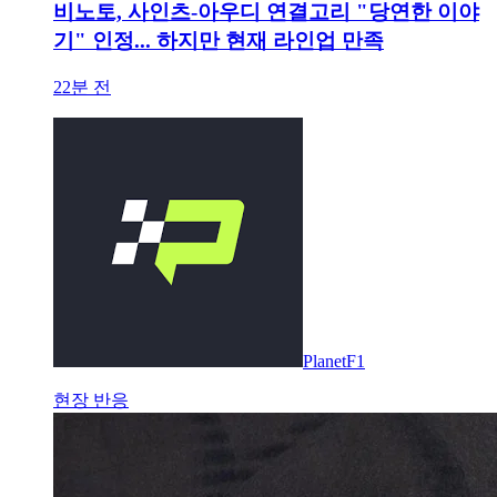
비노토, 사인츠-아우디 연결고리 "당연한 이야
기" 인정... 하지만 현재 라인업 만족
22분 전
PlanetF1
현장 반응