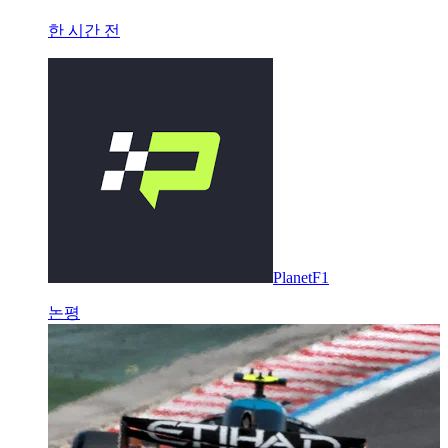
한 시간 전
PlanetF1
논평