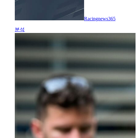
Racingnews365
분석