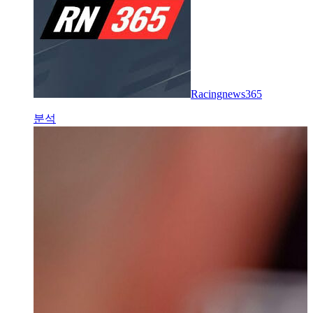
Racingnews365
분석