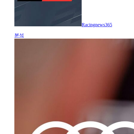
Racingnews365
분석