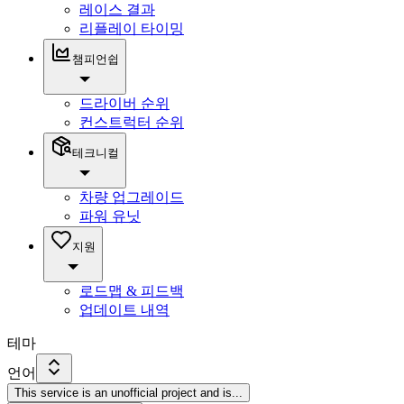
레이스 결과
리플레이 타이밍
챔피언쉽
드라이버 순위
컨스트럭터 순위
테크니컬
차량 업그레이드
파워 유닛
지원
로드맵 & 피드백
업데이트 내역
테마
언어
This service is an unofficial project and is
...