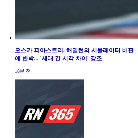
오스카 피아스트리, 해밀턴의 시뮬레이터 비판
에 반박... '세대 간 시각 차이' 강조
18분 전