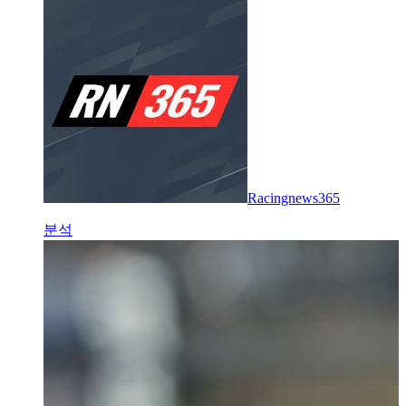
Racingnews365
분석