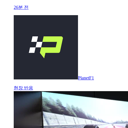
26분 전
PlanetF1
현장 반응