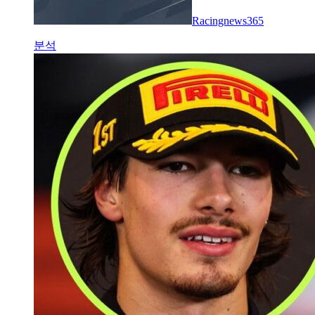
Racingnews365
분석