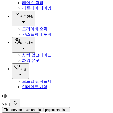
레이스 결과
리플레이 타이밍
챔피언쉽
드라이버 순위
컨스트럭터 순위
테크니컬
차량 업그레이드
파워 유닛
지원
로드맵 & 피드백
업데이트 내역
테마
언어
This service is an unofficial project and is
...