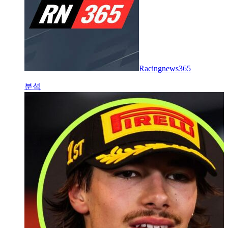
Racingnews365
분석