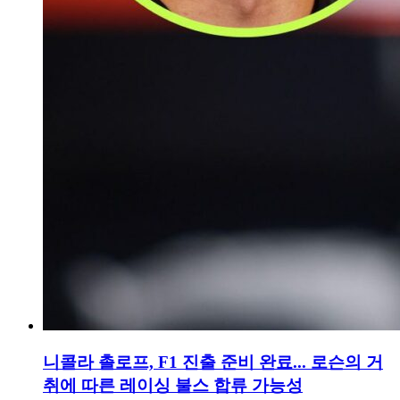
니콜라 촐로프, F1 진출 준비 완료... 로슨의 거
취에 따른 레이싱 불스 합류 가능성