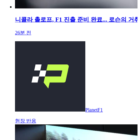
니콜라 촐로프, F1 진출 준비 완료... 로슨의 
26분 전
PlanetF1
현장 반응