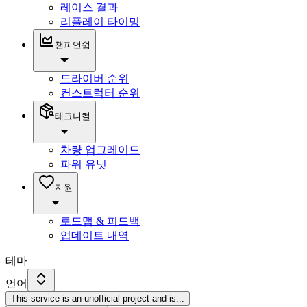
레이스 결과
리플레이 타이밍
챔피언쉽
드라이버 순위
컨스트럭터 순위
테크니컬
차량 업그레이드
파워 유닛
지원
로드맵 & 피드백
업데이트 내역
테마
언어
This service is an unofficial project and is
...