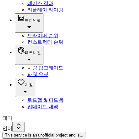
레이스 결과
리플레이 타이밍
챔피언쉽
드라이버 순위
컨스트럭터 순위
테크니컬
차량 업그레이드
파워 유닛
지원
로드맵 & 피드백
업데이트 내역
테마
언어
This service is an unofficial project and is
...