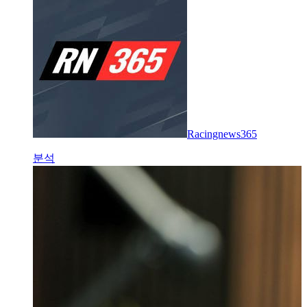
Racingnews365
분석