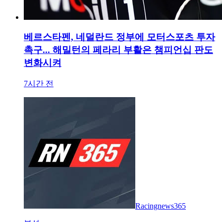
베르스타펜, 네덜란드 정부에 모터스포츠 투자
촉구... 해밀턴의 페라리 부활은 챔피언십 판도
변화시켜
7시간 전
Racingnews365