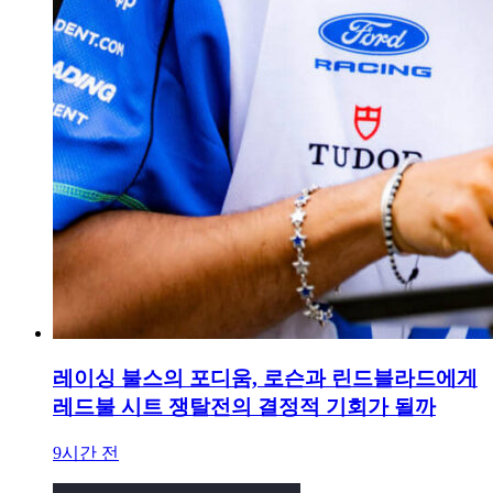
레이싱 불스의 포디움, 로슨과 린드블라드에게
레드불 시트 쟁탈전의 결정적 기회가 될까
9시간 전