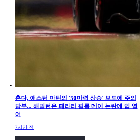
혼다, 애스턴 마틴의 '50마력 상승' 보도에 주의
당부... 해밀턴은 페라리 필름 데이 논란에 입 열
어
7시간 전