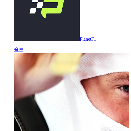
PlanetF1
속보