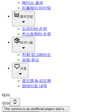
레이스 결과
리플레이 타이밍
챔피언쉽
드라이버 순위
컨스트럭터 순위
테크니컬
차량 업그레이드
파워 유닛
지원
로드맵 & 피드백
업데이트 내역
테마
언어
This service is an unofficial project and is
...