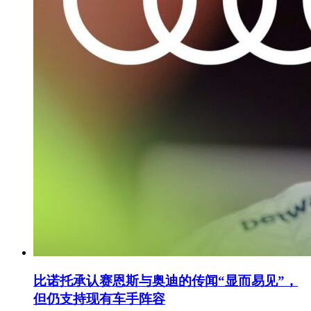
比诺托承认赛恩斯与奥迪的传闻“显而易见”，
但仍支持现有车手阵容