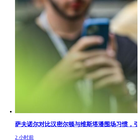
萨夫诺尔对比汉密尔顿与维斯塔潘围场习惯，引
2 小时前