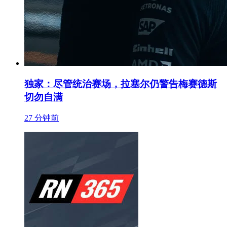
独家：尽管统治赛场，拉塞尔仍警告梅赛德斯
切勿自满
27 分钟前