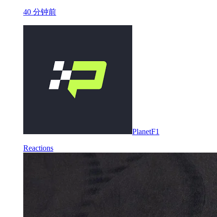
40 分钟前
PlanetF1
Reactions