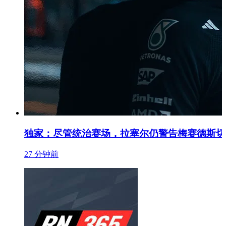
独家：尽管统治赛场，拉塞尔仍警告梅赛德斯切
27 分钟前