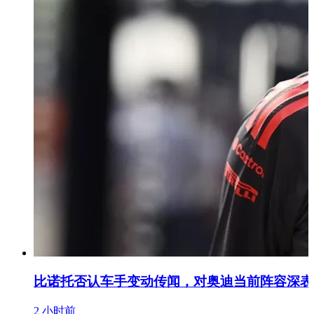
比诺托否认车手变动传闻，对奥迪当前阵容深表
2 小时前