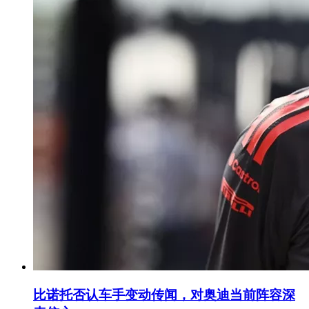
比诺托否认车手变动传闻，对奥迪当前阵容深