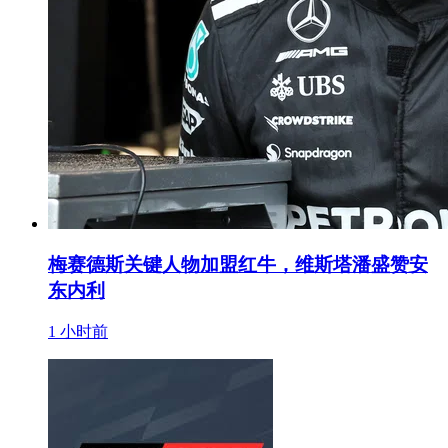
梅赛德斯关键人物加盟红牛，维斯塔潘盛赞安
东内利
1 小时前