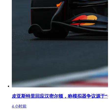
皮亚斯特里回应汉密尔顿，称模拟器争议源于“
4 小时前