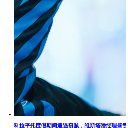
科拉平托度假期间遭遇窃贼，维斯塔潘经理盛赞荷