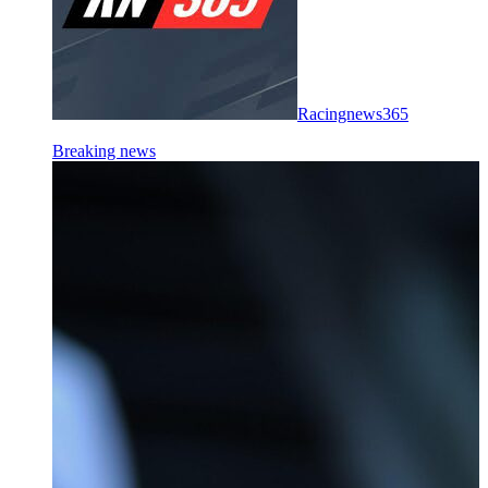
Racingnews365
Breaking news