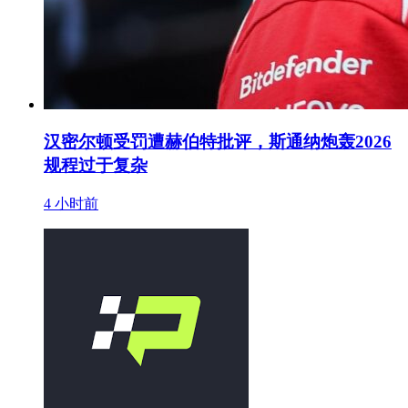
汉密尔顿受罚遭赫伯特批评，斯通纳炮轰2026
规程过于复杂
4 小时前