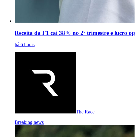
Receita da F1 cai 38% no 2º trimestre e lucro o
há 6 horas
The Race
Breaking news