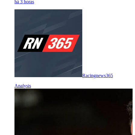
há 3 horas
Racingnews365
Analysis