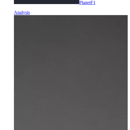
PlanetF1
Analysis