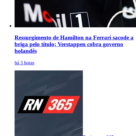
Ressurgimento de Hamilton na Ferrari sacode a
briga pelo título; Verstappen cobra governo
holandês
há 3 horas