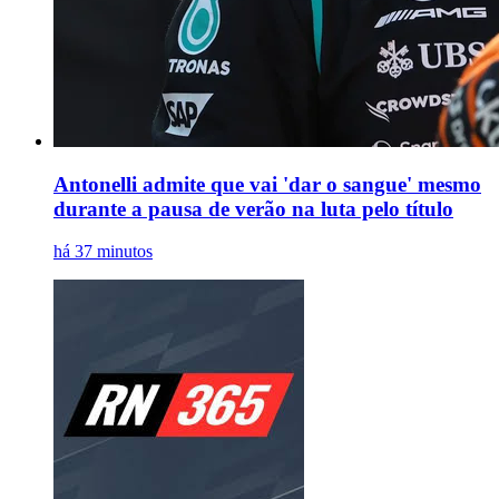
Antonelli admite que vai 'dar o sangue' mesmo
durante a pausa de verão na luta pelo título
há 37 minutos