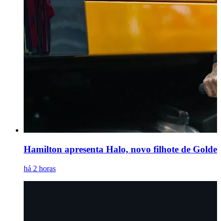
Hamilton apresenta Halo, novo filhote de Golden 
há 2 horas