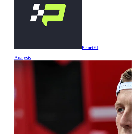
PlanetF1
Analysis