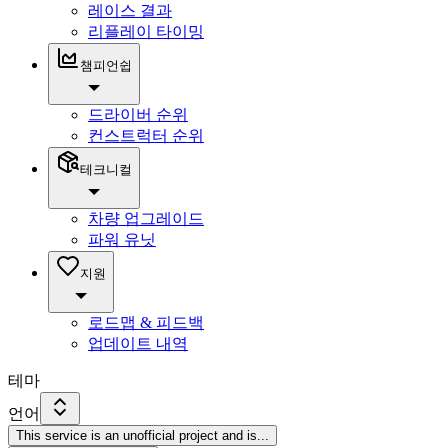
레이스 결과
리플레이 타이밍
챔피언쉽
드라이버 순위
컨스트럭터 순위
테크니컬
차량 업그레이드
파워 유닛
지원
로드맵 & 피드백
업데이트 내역
테마
언어
This service is an unofficial project and is
...