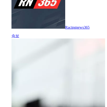
Racingnews365
속보