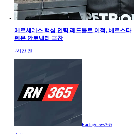
메르세데스 핵심 인력 레드불로 이적, 베르스타
펜은 안토넬리 극찬
2시간 전
Racingnews365