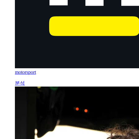
motorsport
분석