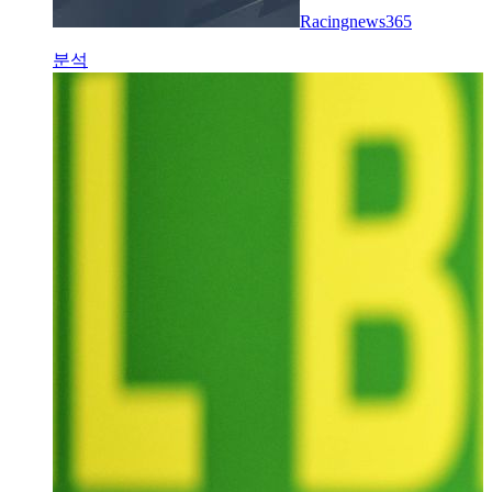
Racingnews365
분석