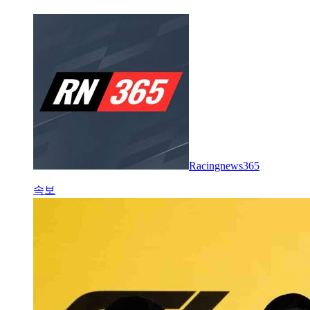
Racingnews365
속보