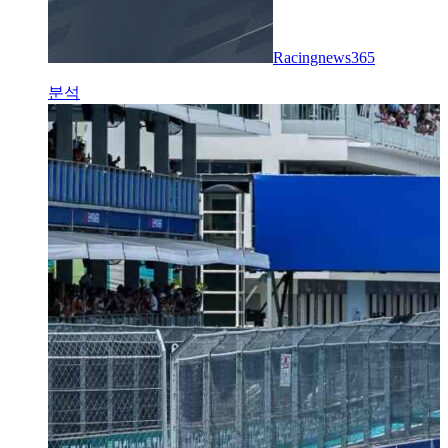
Racingnews365
분석