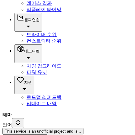
레이스 결과
리플레이 타이밍
챔피언쉽
드라이버 순위
컨스트럭터 순위
테크니컬
차량 업그레이드
파워 유닛
지원
로드맵 & 피드백
업데이트 내역
테마
언어
This service is an unofficial project and is
...