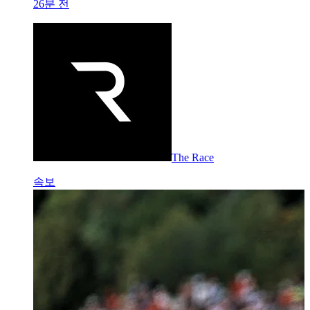
26분 전
The Race
속보