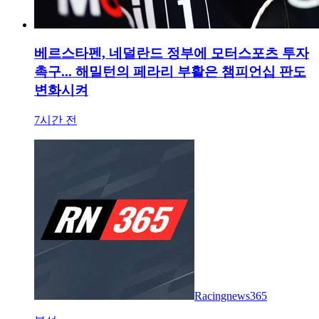
베르스타펜, 네덜란드 정부에 모터스포츠 투자
촉구... 해밀턴의 페라리 부활은 챔피언십 판도
변화시켜
7시간 전
Racingnews365