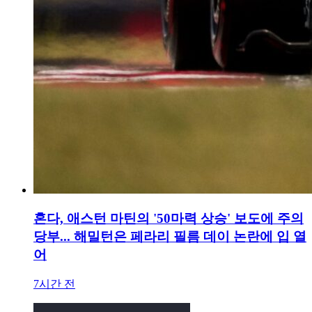
혼다, 애스턴 마틴의 '50마력 상승' 보도에 주의
당부... 해밀턴은 페라리 필름 데이 논란에 입 열
어
7시간 전