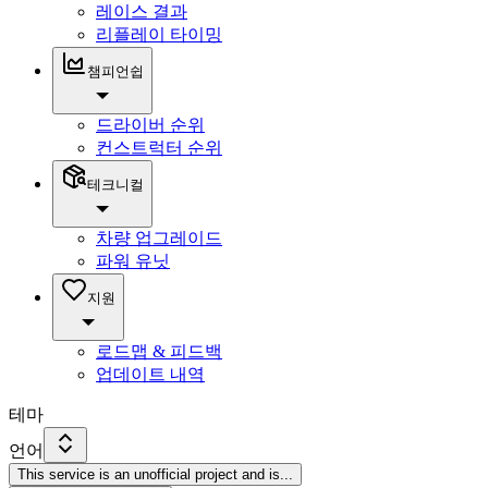
레이스 결과
리플레이 타이밍
챔피언쉽
드라이버 순위
컨스트럭터 순위
테크니컬
차량 업그레이드
파워 유닛
지원
로드맵 & 피드백
업데이트 내역
테마
언어
This service is an unofficial project and is
...