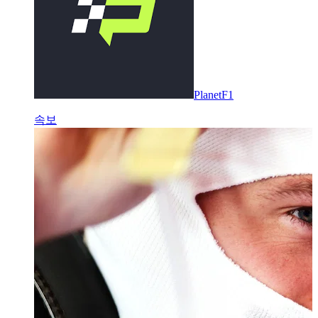
PlanetF1
속보