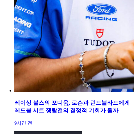
레이싱 불스의 포디움, 로슨과 린드블라드에게
레드불 시트 쟁탈전의 결정적 기회가 될까
9시간 전