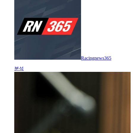
Racingnews365
분석