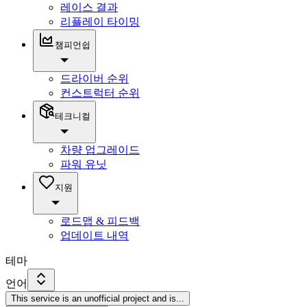
레이스 결과
리플레이 타이밍
챔피언쉽
드라이버 순위
컨스트럭터 순위
테크니컬
차량 업그레이드
파워 유닛
지원
로드맵 & 피드백
업데이트 내역
테마
언어
This service is an unofficial project and is
...