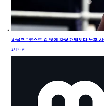
바울즈 "코스트 캡 탓에 차량 개발보다 노후 시
2시간 전