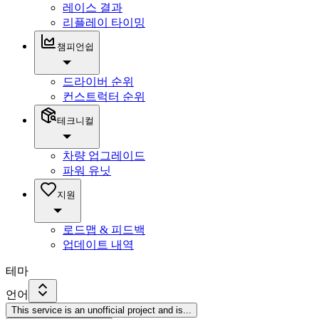
레이스 결과
리플레이 타이밍
챔피언쉽
드라이버 순위
컨스트럭터 순위
테크니컬
차량 업그레이드
파워 유닛
지원
로드맵 & 피드백
업데이트 내역
테마
언어
This service is an unofficial project and is
...