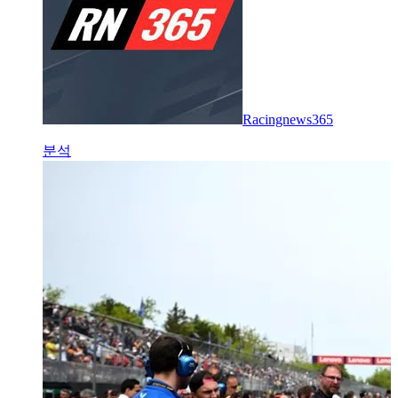
Racingnews365
분석