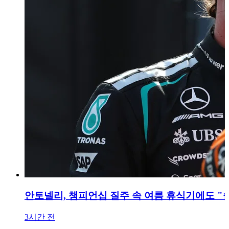
안토넬리, 챔피언십 질주 속 여름 휴식기에도 "쉼
3시간 전