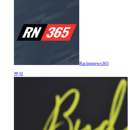
Racingnews365
분석