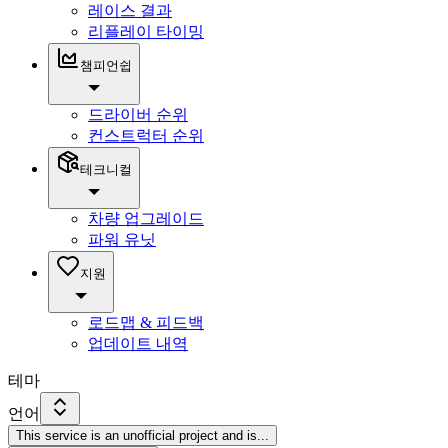
레이스 결과
리플레이 타이밍
챔피언쉽
드라이버 순위
컨스트럭터 순위
테크니컬
차량 업그레이드
파워 유닛
지원
로드맵 & 피드백
업데이트 내역
테마
언어
This service is an unofficial project and is
...