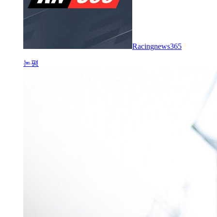
Racingnews365
논평