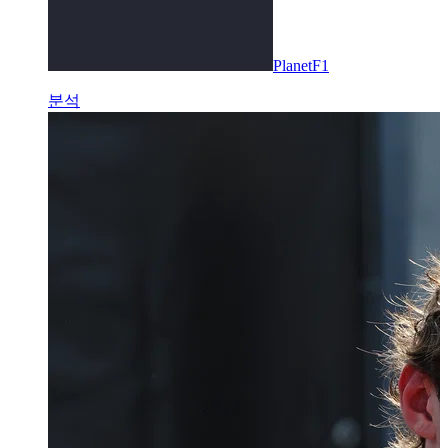
PlanetF1
분석