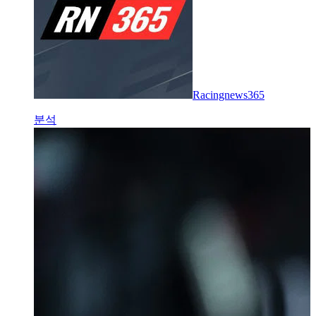
Racingnews365
분석