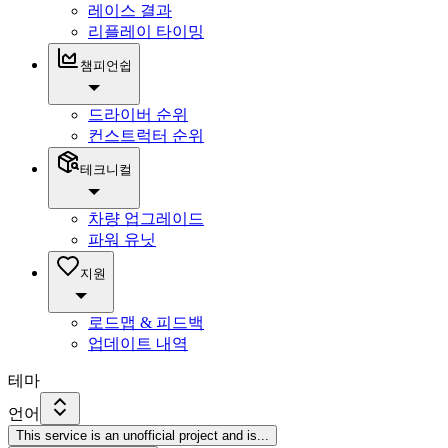
레이스 결과
리플레이 타이밍
챔피언쉽
드라이버 순위
컨스트럭터 순위
테크니컬
차량 업그레이드
파워 유닛
지원
로드맵 & 피드백
업데이트 내역
테마
언어
This service is an unofficial project and is
...