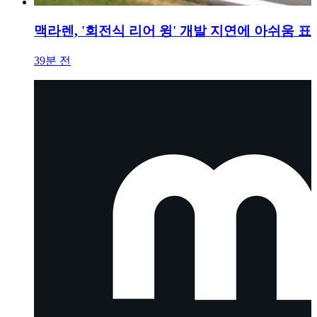
맥라렌, '회전식 리어 윙' 개발 지연에 아쉬움 표
39분 전