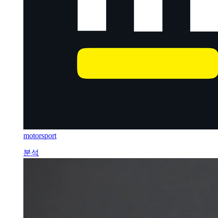
motorsport
분석