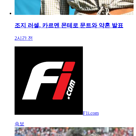
조지 러셀, 카르멘 몬테로 문트와 약혼 발표
2시간 전
F1i.com
속보