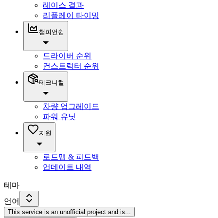
레이스 결과
리플레이 타이밍
챔피언쉽
드라이버 순위
컨스트럭터 순위
테크니컬
차량 업그레이드
파워 유닛
지원
로드맵 & 피드백
업데이트 내역
테마
언어
This service is an unofficial project and is
...