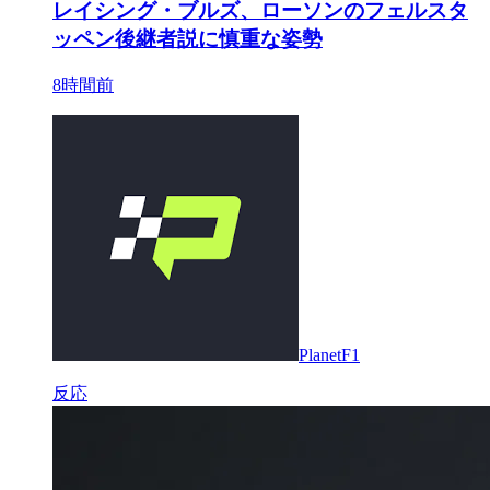
レイシング・ブルズ、ローソンのフェルスタ
ッペン後継者説に慎重な姿勢
8時間前
PlanetF1
反応