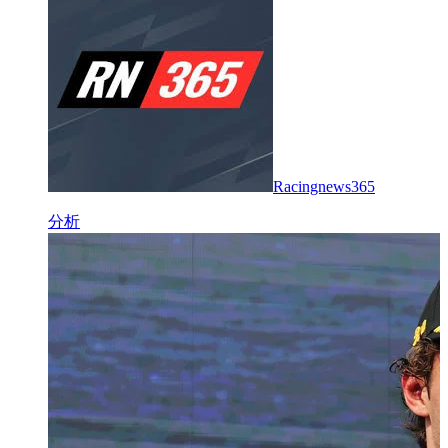
Racingnews365
分析