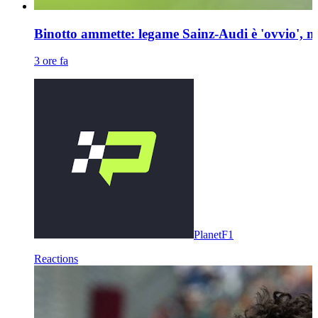
Binotto ammette: legame Sainz-Audi è 'ovvio', m
3 ore fa
PlanetF1
Reactions