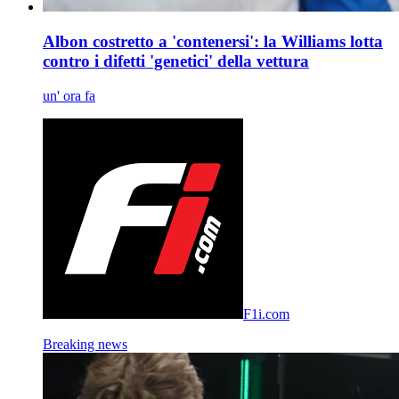
Albon costretto a 'contenersi': la Williams lotta
contro i difetti 'genetici' della vettura
un' ora fa
F1i.com
Breaking news