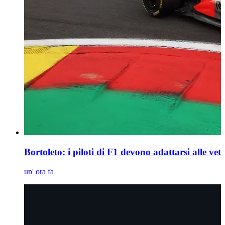
Bortoleto: i piloti di F1 devono adattarsi alle vet
un' ora fa