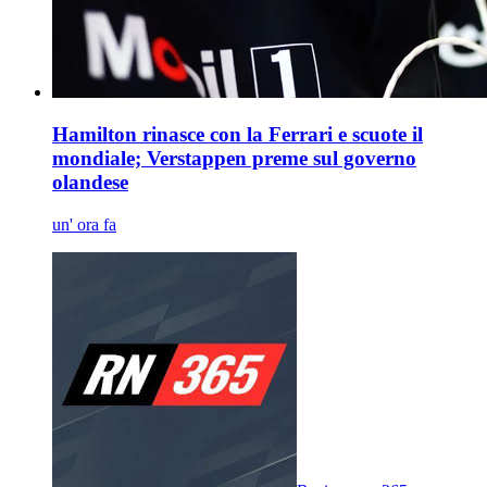
Hamilton rinasce con la Ferrari e scuote il
mondiale; Verstappen preme sul governo
olandese
un' ora fa