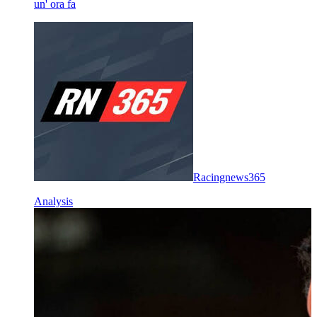
un' ora fa
Racingnews365
Analysis