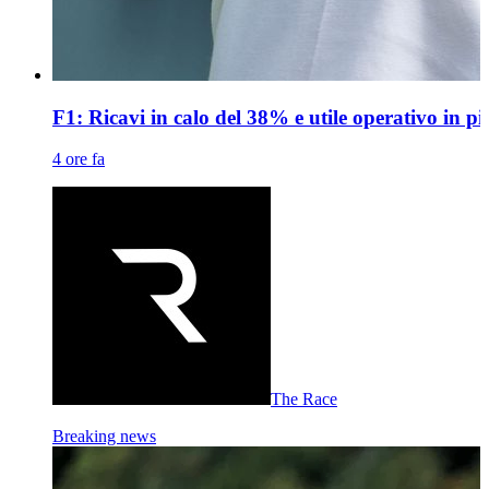
F1: Ricavi in calo del 38% e utile operativo in p
4 ore fa
The Race
Breaking news