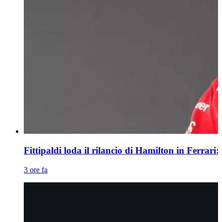
Fittipaldi loda il rilancio di Hamilton in Ferrari: 
3 ore fa