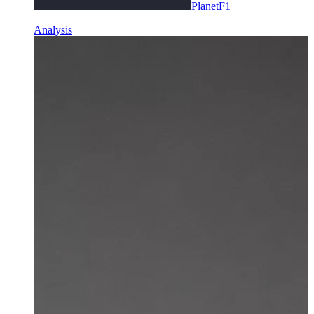
PlanetF1
Analysis