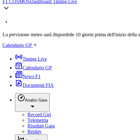
F1 COSMOS
Dashboard Timing Live
La previsione meteo sarà disponibile 10 giorni prima dell'inizio della 
Calendario GP
Timing Live
Calendario GP
News F1
Documenti FIA
Analisi Gara
Record Giri
Telemetria
Risultati Gara
Replay