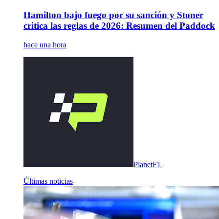
Hamilton bajo fuego por su sanción y Stoner
critica las reglas de 2026: Resumen del Paddock
hace una hora
PlanetF1
Últimas noticias