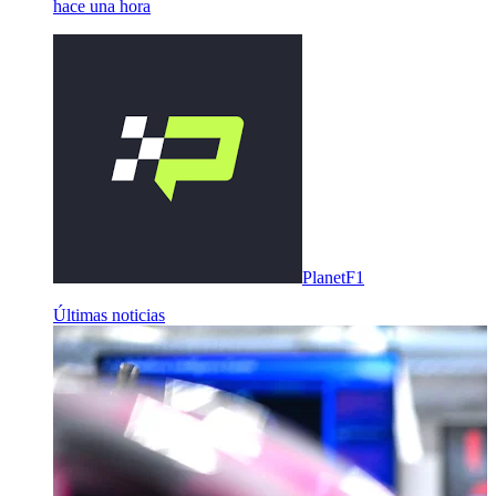
hace una hora
PlanetF1
Últimas noticias