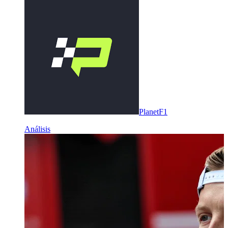
PlanetF1
Análisis