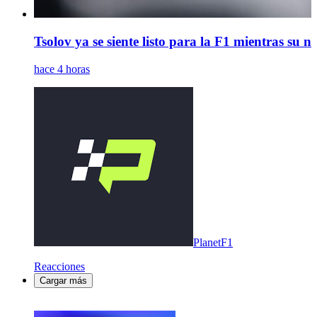
Tsolov ya se siente listo para la F1 mientras su 
hace 4 horas
PlanetF1
Reacciones
Cargar más