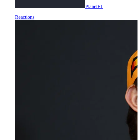
PlanetF1
Reactions