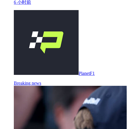
6 小时前
PlanetF1
Breaking news