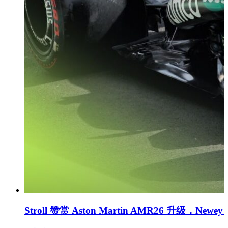
Stroll 赞赏 Aston Martin AMR26 升级，New