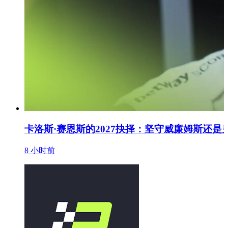
卡洛斯·赛恩斯的2027抉择：坚守威廉姆斯还是
8 小时前