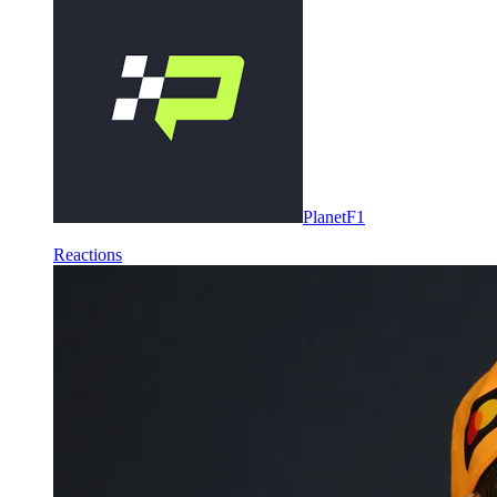
PlanetF1
Reactions