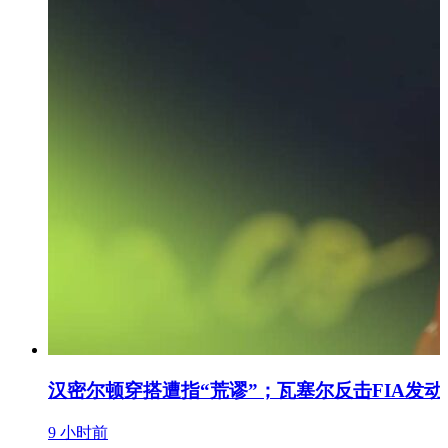
汉密尔顿穿搭遭指“荒谬”；瓦塞尔反击FIA发
9 小时前