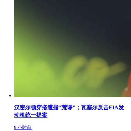
汉密尔顿穿搭遭指“荒谬”；瓦塞尔反击FIA发
动机统一提案
9 小时前