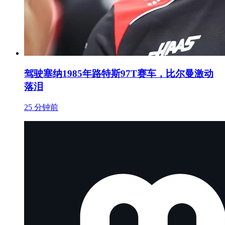
驾驶塞纳1985年路特斯97T赛车，比尔曼激动
落泪
25 分钟前