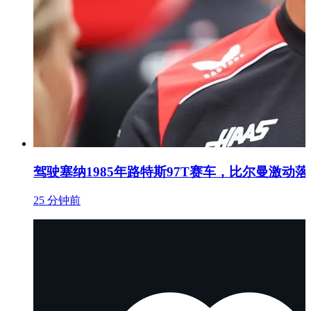
驾驶塞纳1985年路特斯97T赛车，比尔曼激动落
25 分钟前