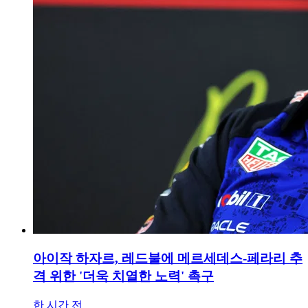
아이작 하자르, 레드불에 메르세데스-페라리 추
격 위한 '더욱 치열한 노력' 촉구
한 시간 전