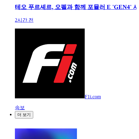
테오 푸르셰르, 오펠과 함께 포뮬러 E 'GEN4' 
2시간 전
F1i.com
속보
더 보기