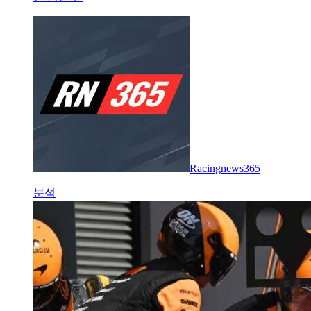
Racingnews365
분석