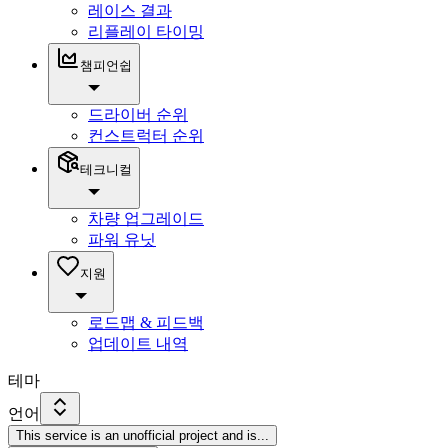
레이스 결과
리플레이 타이밍
챔피언쉽
드라이버 순위
컨스트럭터 순위
테크니컬
차량 업그레이드
파워 유닛
지원
로드맵 & 피드백
업데이트 내역
테마
언어
This service is an unofficial project and is
...