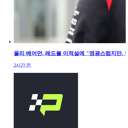
올리 베어먼, 레드불 이적설에 "영광스럽지만, 
2시간 전