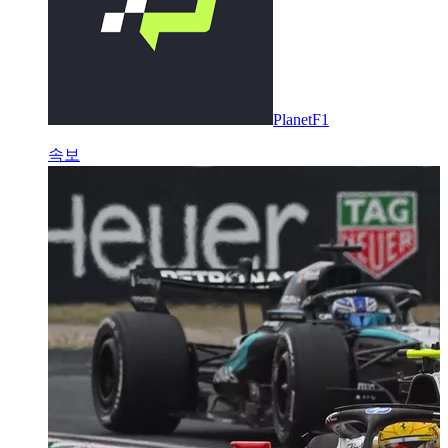
PlanetF1
속보