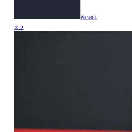
PlanetF1
속보