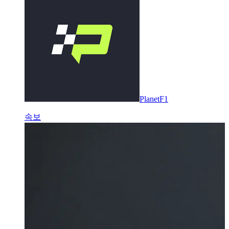
PlanetF1
속보