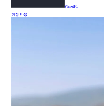
PlanetF1
현장 반응