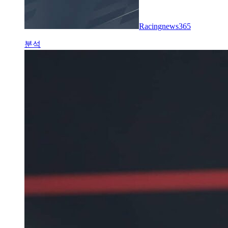
Racingnews365
분석