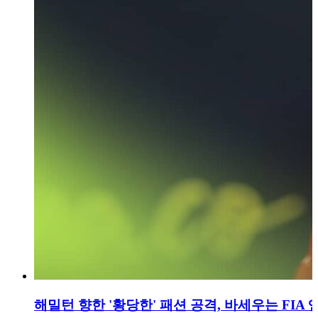
해밀턴 향한 '황당한' 패션 공격, 바세우는 FIA