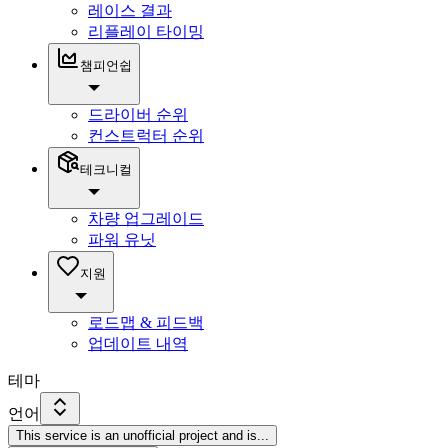
레이스 결과
리플레이 타이밍
챔피언쉽
드라이버 순위
컨스트럭터 순위
테크니컬
차량 업그레이드
파워 유닛
지원
로드맵 & 피드백
업데이트 내역
테마
언어
This service is an unofficial project and is
...