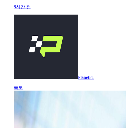
8시간 전
PlanetF1
속보