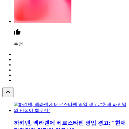
추천
하키넨, 맥라렌에 베르스타펜 영입 경고: "현재