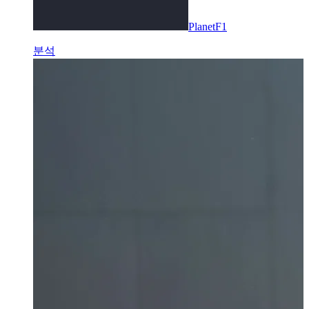
PlanetF1
분석