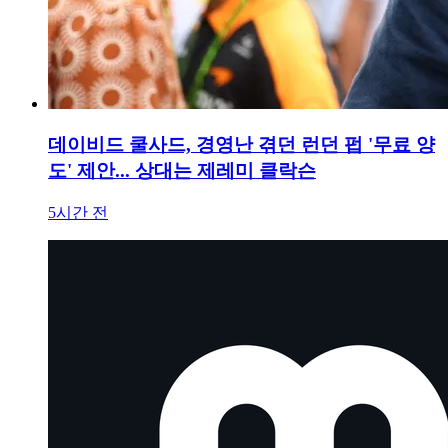
데이비드 쿨사드, 경영난 겪던 런던 펍 '무료 양
도' 제안... 상대는 제레미 클락슨
5시간 전