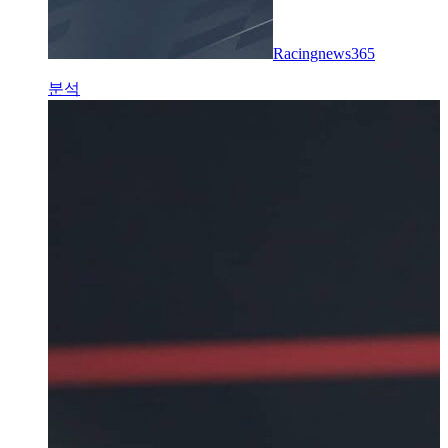
Racingnews365
분석