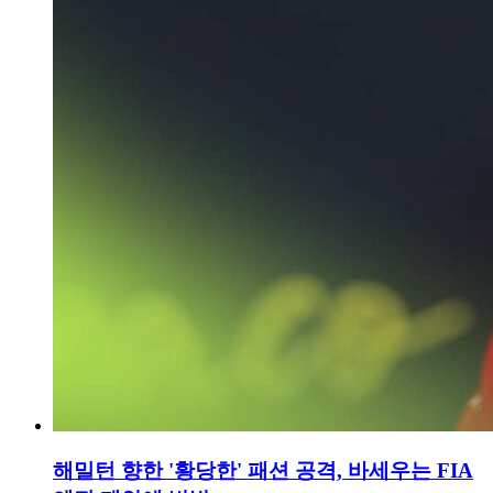
해밀턴 향한 '황당한' 패션 공격, 바세우는 FIA