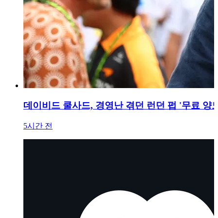
데이비드 쿨사드, 경영난 겪던 런던 펍 '무료 양도
5시간 전