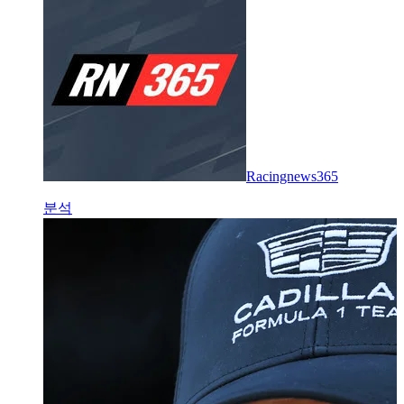
Racingnews365
분석