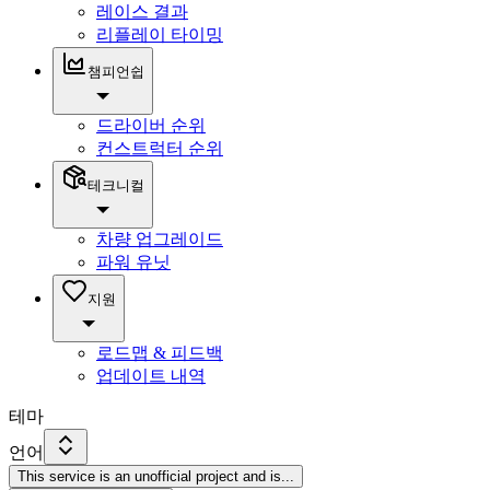
레이스 결과
리플레이 타이밍
챔피언쉽
드라이버 순위
컨스트럭터 순위
테크니컬
차량 업그레이드
파워 유닛
지원
로드맵 & 피드백
업데이트 내역
테마
언어
This service is an unofficial project and is
...