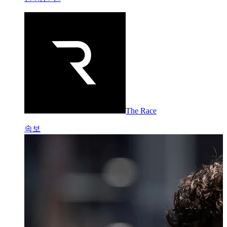
The Race
속보