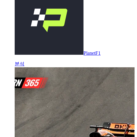
PlanetF1
분석