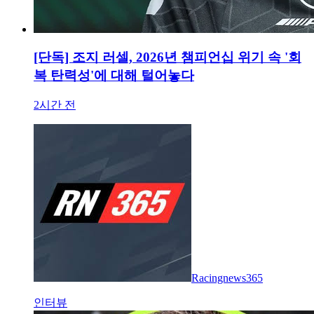
[단독] 조지 러셀, 2026년 챔피언십 위기 속 '회
복 탄력성'에 대해 털어놓다
2시간 전
Racingnews365
인터뷰