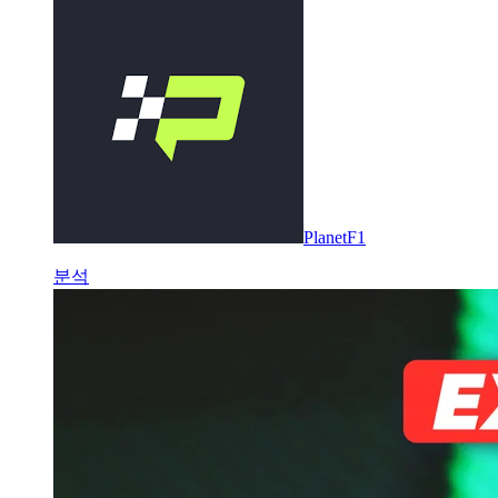
PlanetF1
분석