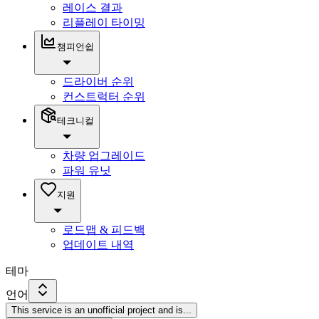
레이스 결과
리플레이 타이밍
챔피언쉽
드라이버 순위
컨스트럭터 순위
테크니컬
차량 업그레이드
파워 유닛
지원
로드맵 & 피드백
업데이트 내역
테마
언어
This service is an unofficial project and is
...