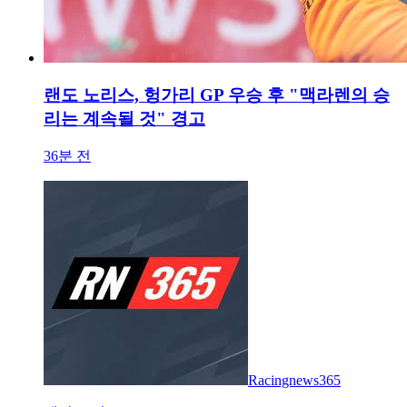
랜도 노리스, 헝가리 GP 우승 후 "맥라렌의 승
리는 계속될 것" 경고
36분 전
Racingnews365