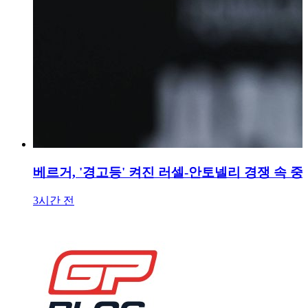
베르거, '경고등' 켜진 러셀-안토넬리 경쟁 속 중
3시간 전