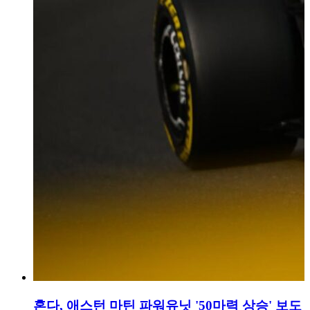
혼다, 애스턴 마틴 파워유닛 '50마력 상승' 보도